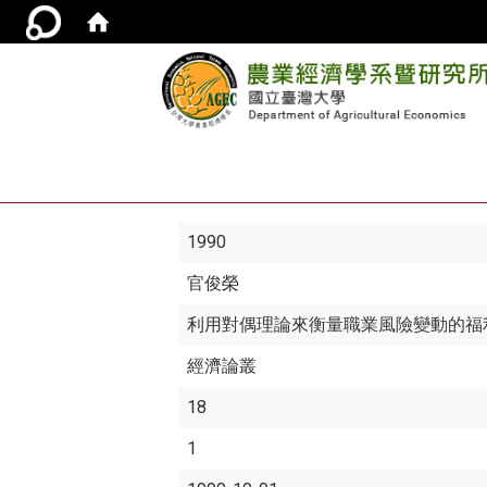
1990
官俊榮
利用對偶理論來衡量職業風險變動的福
經濟論叢
18
1