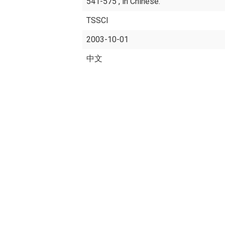
541-575 , in Chinese.
TSSCI
2003-10-01
中文