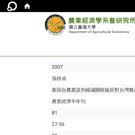
2007
張靜貞
新回合農業談判縮減關稅級距對台灣農
農業經濟半年刊
81
27-56