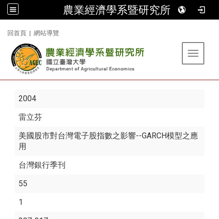
農業經濟學系暨研究所
:::
回首頁
|
網站導覽
Toggle 
2004
雷立芬
美國股市對台灣電子股指數之影響--GARCH模型之應
用
台灣銀行季刊
55
1