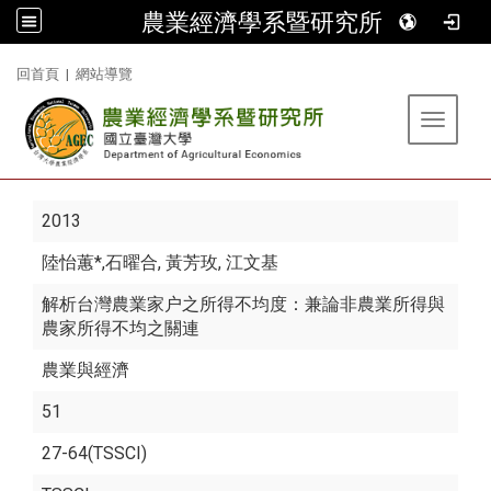
農業經濟學系暨研究所
:::
回首頁
|
網站導覽
Toggle 
2013
陸怡蕙*
,石曜合, 黃芳玫, 江文基
解析台灣農業家户之所得不均度：兼論非農業所得與
農家所得不均之關連
農業與經濟
51
27-64(TSSCI)