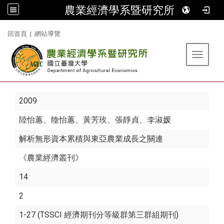
農業經濟學系暨研究所
:::
回首頁
|
網站導覽
Toggle 
2009
陸怡蕙
、陸怡蕙、黃芳玫、張靜貞、李淑媛
解析無形資本累積與東亞農業成長之關連
《農業經濟叢刊》
14
2
1-27 (TSSCI 經濟期刊分等級群第三群組期刊)