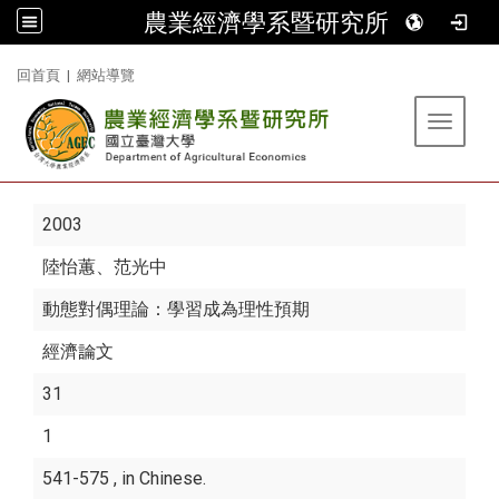
農業經濟學系暨研究所
:::
回首頁
|
網站導覽
Toggle 
2003
陸怡蕙
、范光中
動態對偶理論：學習成為理性預期
經濟論文
31
1
541-575 , in Chinese.