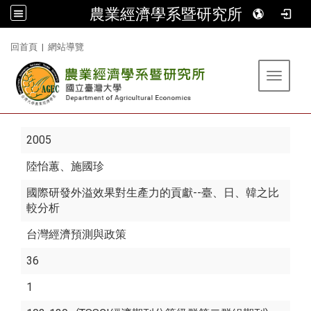
農業經濟學系暨研究所
:::
回首頁
|
網站導覽
Toggle 
2005
陸怡蕙
、施國珍
國際研發外溢效果對生產力的貢獻--臺、日、韓之比
較分析
台灣經濟預測與政策
36
1