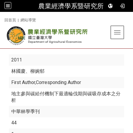
農業經濟學系暨研究所
:::
回首頁
|
網站導覽
Toggle 
2011
林國慶
、柳婉郁
First Author,Corresponding Author
地主參與碳給付機制下最適輪伐期與碳吸存成本之分
析
中華林學季刊
44