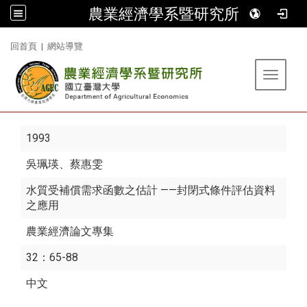
農業經濟學系暨研究所
:::
回首頁
|
網站導覽
Toggle 
1993
吳珮瑛
、蔡惠雯
水質受補償需求函數之估計 ——封閉式條件評估資料
之應用
農業經濟論文專集
32：65-88
中文