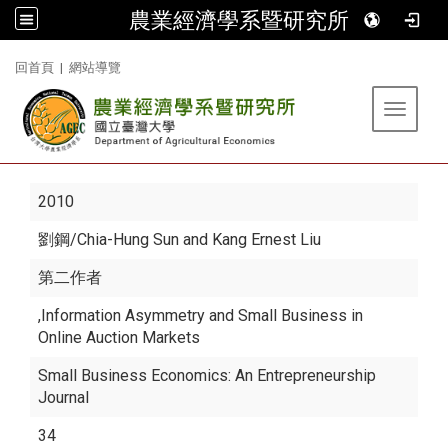
農業經濟學系暨研究所
:::
回首頁
|
網站導覽
Toggle 
2010
劉鋼
/Chia-Hung Sun and Kang Ernest Liu
第二作者
,Information Asymmetry and Small Business in
Online Auction Markets
Small Business Economics: An Entrepreneurship
Journal
34