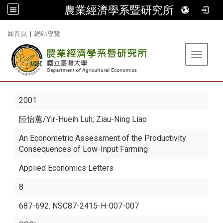
農業經濟學系暨研究所
:::
回首頁
|
網站導覽
Toggle 
2001
陸怡蕙
/Yir-Hueih Luh; Ziau-Ning Liao
An Econometric Assessment of the Productivity
Consequences of Low-Input Farming
Applied Economics Letters
8
687-692. NSC87-2415-H-007-007