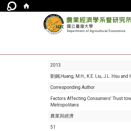
2013
劉鋼
,Huang, M.H., K.E. Liu, J.L. Hsu and 
Corresponding Author
Factors Affecting Consumers’ Trust towa
Metropolitans
農業與經濟
51