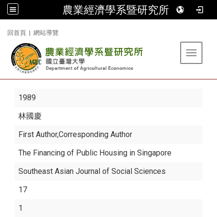
農業經濟學系暨研究所
:::
回首頁
|
網站導覽
Toggle 
1989
林國慶
First Author,Corresponding Author
The Financing of Public Housing in Singapore
Southeast Asian Journal of Social Sciences
17
1