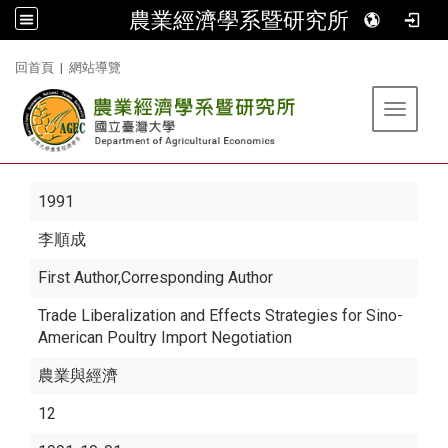
農業經濟學系暨研究所
:::
回首頁
|
網站導覽
Toggle 
1991
李順成
First Author,Corresponding Author
Trade Liberalization and Effects Strategies for Sino-
American Poultry Import Negotiation
農業與經濟
12