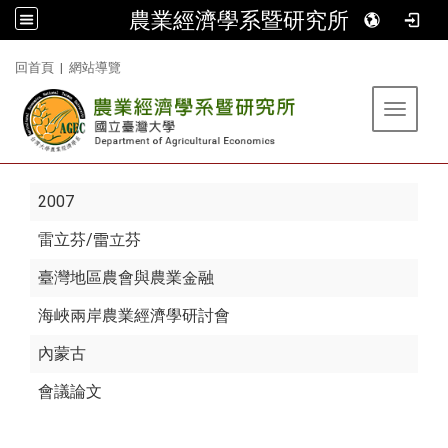
農業經濟學系暨研究所
:::
回首頁
|
網站導覽
Toggle 
2007
雷立芬
/雷立芬
臺灣地區農會與農業金融
海峽兩岸農業經濟學研討會
內蒙古
會議論文