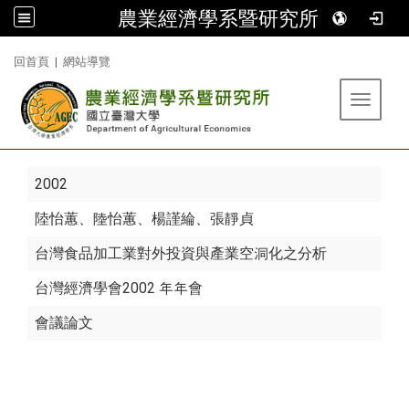
農業經濟學系暨研究所
:::
回首頁
|
網站導覽
Toggle 
2002
陸怡蕙
、陸怡蕙、楊謹綸、張靜貞
台灣食品加工業對外投資與產業空洞化之分析
台灣經濟學會2002 年年會
會議論文