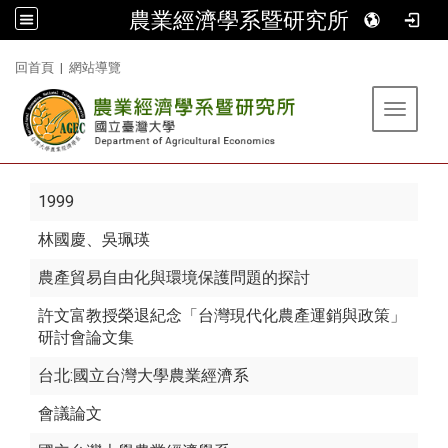
農業經濟學系暨研究所
:::
回首頁
|
網站導覽
Toggle 
1999
林國慶
、吳珮瑛
農產貿易自由化與環境保護問題的探討
許文富教授榮退紀念「台灣現代化農產運銷與政策」
研討會論文集
台北:國立台灣大學農業經濟系
會議論文