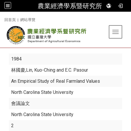
農業經濟學系暨研究所
:::
回首頁
|
網站導覽
Toggle 
1984
林國慶
,Lin, Kuo-Ching and E.C. Pasour
An Empirical Study of Real Farmland Values
North Carolina State University
會議論文
North Carolina State University
2