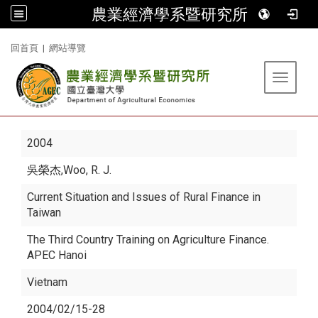
農業經濟學系暨研究所
:::
回首頁
|
網站導覽
Toggle 
2004
吳榮杰
,Woo, R. J.
Current Situation and Issues of Rural Finance in
Taiwan
The Third Country Training on Agriculture Finance.
APEC Hanoi
Vietnam
2004/02/15-28