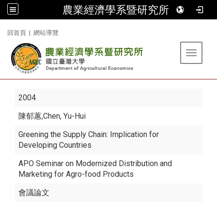
農業經濟學系暨研究所
:::
回首頁
|
網站導覽
Toggle 
2004
陳郁蕙
,Chen, Yu-Hui
Greening the Supply Chain: Implication for
Developing Countries
APO Seminar on Modernized Distribution and
Marketing for Agro-food Products
會議論文