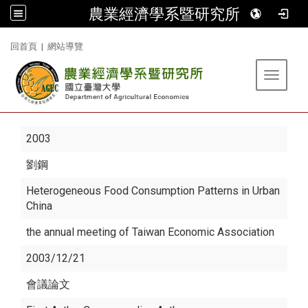
農業經濟學系暨研究所
:::
回首頁
|
網站導覽
Toggle 
2003
劉鋼
Heterogeneous Food Consumption Patterns in Urban
China
the annual meeting of Taiwan Economic Association
2003/12/21
會議論文