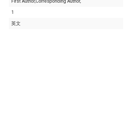
First Author,Corresponding Author,
1
英文