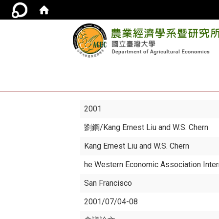
2001
劉鋼
/Kang Ernest Liu and W.S. Chern
Kang Ernest Liu and W.S. Chern
he Western Economic Association Inter
San Francisco
2001/07/04-08