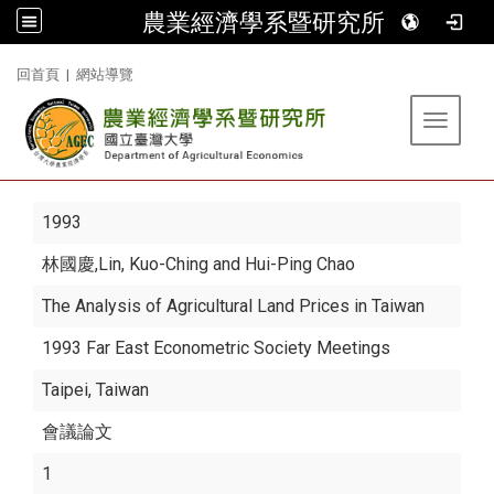
農業經濟學系暨研究所
:::
回首頁
|
網站導覽
Toggle 
1993
林國慶
,Lin, Kuo-Ching and Hui-Ping Chao
The Analysis of Agricultural Land Prices in Taiwan
1993 Far East Econometric Society Meetings
Taipei, Taiwan
會議論文
1