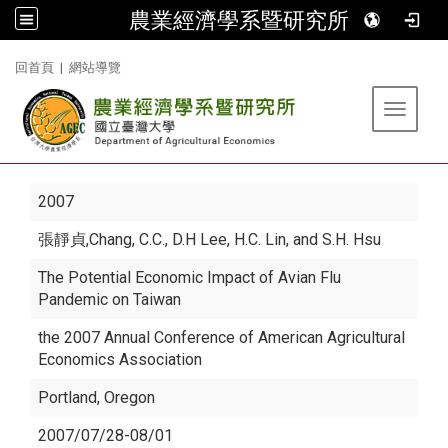
農業經濟學系暨研究所
:::
回首頁
|
網站導覽
Toggle 
2007
張靜貞
,Chang, C.C., D.H Lee, H.C. Lin, and S.H. Hsu
The Potential Economic Impact of Avian Flu
Pandemic on Taiwan
the 2007 Annual Conference of American Agricultural
Economics Association
Portland, Oregon
2007/07/28-08/01