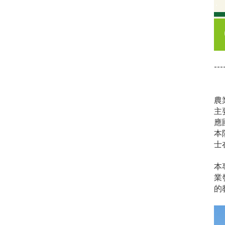
---
農
主
應
本
士
本
業
的