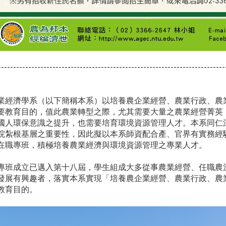
---------------------------------------------------------------------------
業經濟學系（以下簡稱本系）以培養農企業經營、農業行政、農
要教育目的，值此農業轉型之際，尤其需要大量之農業經營菁英
國人環保意識之提升，也需要培育環境資源管理人才。本系同仁
院紮根基層之重要性，因此擬以本系師資配合產、官界有實務經
在職專班，積極培養農業經濟與環境資源管理之專業人才。
專班成立已邁入第十八屆，學生組成大多從事農業經營、任職農
發展有興趣者，落實本系實現「培養農企業經營、農業行政、農
教育目的。