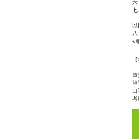
六
七
以
八
※
【
筆
筆
口
考