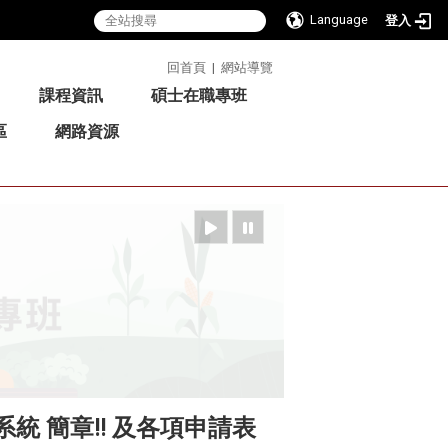
Language
登入
:::
回首頁
|
網站導覽
課程資訊
碩士在職專班
區
網路資源
統 簡章!! 及各項申請表