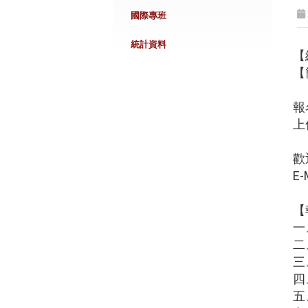
國際專班
統計資料
【
【
報
上
歡
E-
【
一
二
三
四
五