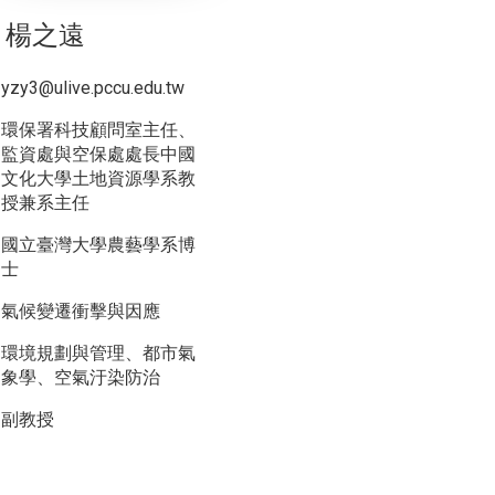
楊之遠
yzy3@ulive.pccu.edu.tw
環保署科技顧問室主任、
監資處與空保處處長中國
文化大學土地資源學系教
授兼系主任
國立臺灣大學農藝學系博
士
氣候變遷衝擊與因應
環境規劃與管理、都市氣
象學、空氣汙染防治
副教授