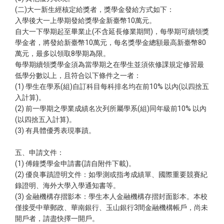
(二)大一新生經核定給獎者，獎學金發給方式如下：
入學後大一上學期發給獎學金新臺幣10萬元。
自大一下學期起至畢業止(不含延長修業期間)，每學期可續領獎
學金者，將發給新臺幣10萬元，每名獎學金總額最高新臺幣80
萬元，最多以領取8學期為限。
每學期續領獎學金須為當學期之在學生並須依修課規定修習最
低學分數以上，且符合以下條件之一者：
(1) 學生在學系(組)自訂科目每科排名均在前10% 以內(以四捨五
入計算)。
(2) 前一學期之學業成績名次列所屬學系(組)同年級前10% 以內
(以四捨五入計算)。
(3) 有具體優秀表現事蹟。
五、申請文件：
(1) 傅鐘獎學金申請書(請自附件下載)。
(2) 優良事蹟證明文件：如學測或指考成績單、國際重要競賽紀
錄證明、海外大學入學通知書等。
(3) 金融機構存摺影本：學生本人金融機構存摺封面影本。本校
僅接受中華郵政、華南銀行、玉山銀行3間金融機構帳戶，尚未
開戶者，請盡快擇一開戶。