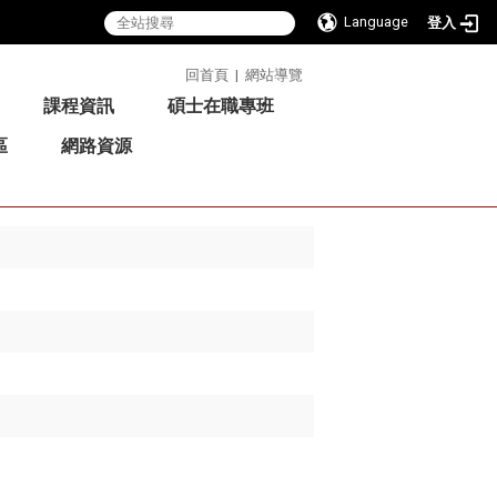
Language
登入
:::
回首頁
|
網站導覽
課程資訊
碩士在職專班
區
網路資源