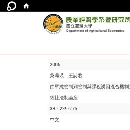
2006
吳珮瑛
、王詩君
由單純管制到管制與課稅誘因混合機制
經社法制論叢
38：239-275
中文