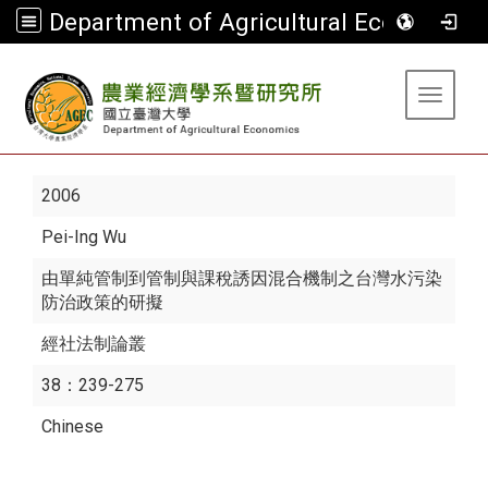
Department of Agricultural Economics
:::
Toggle 
2006
Pei-Ing Wu
由單純管制到管制與課稅誘因混合機制之台灣水污染
防治政策的研擬
經社法制論叢
38：239-275
Chinese