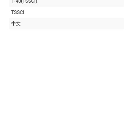
1-40(TSSCI)
TSSCI
中文