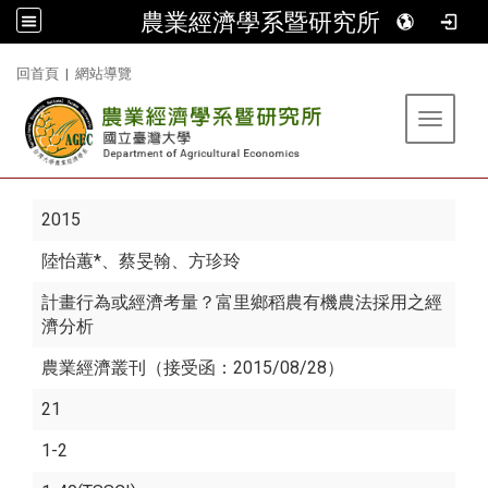
農業經濟學系暨研究所
:::
回首頁
|
網站導覽
Toggle 
2015
陸怡蕙*
、蔡旻翰、方珍玲
計畫行為或經濟考量？富里鄉稻農有機農法採用之經
濟分析
農業經濟叢刊（接受函：2015/08/28）
21
1-2