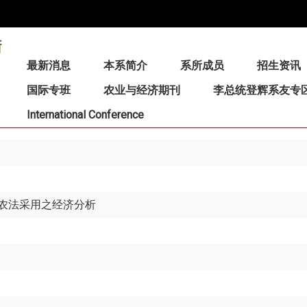
:::
最新消息
本系简介
系所成员
招生资讯
国际专班
农业与经济期刊
李总统登辉系友专
International Conference
农法采用之经济分析
）