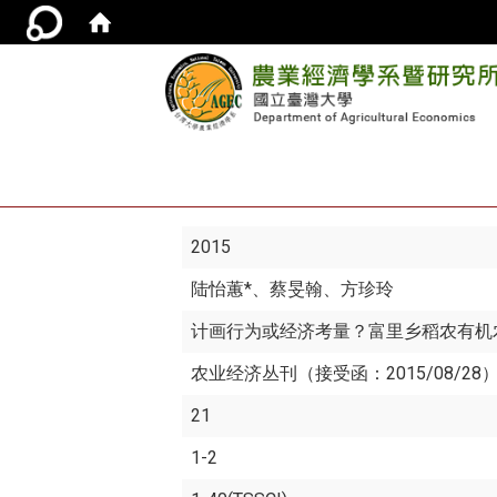
2015
陆怡蕙*
、蔡旻翰、方珍玲
计画行为或经济考量？富里乡稻农有机
农业经济丛刊（接受函：2015/08/28
21
1-2