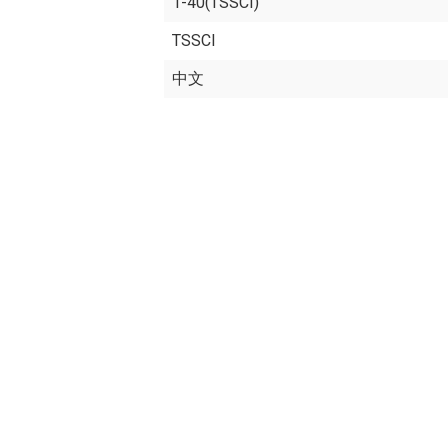
1-40(TSSCI)
TSSCI
中文