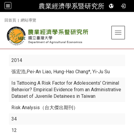
農業經濟學系暨研究所
:::
回首頁
|
網站導覽
Toggle 
2014
張宏浩
,Pei-An Liao, Hung-Hao Chang*, Yi-Ju Su
Is Tattooing A Risk Factor for Adolescents' Criminal
Behavior? Empirical Evidence from an Administrative
Dataset of Juvenile Detainees in Taiwan
Risk Analysis（台大傑出期刊）
34
12