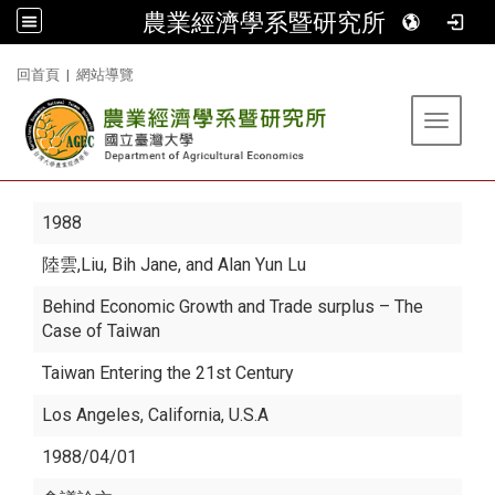
農業經濟學系暨研究所
:::
回首頁
|
網站導覽
Toggle 
1988
陸雲
,Liu, Bih Jane, and Alan Yun Lu
Behind Economic Growth and Trade surplus – The
Case of Taiwan
Taiwan Entering the 21st Century
Los Angeles, California, U.S.A
1988/04/01