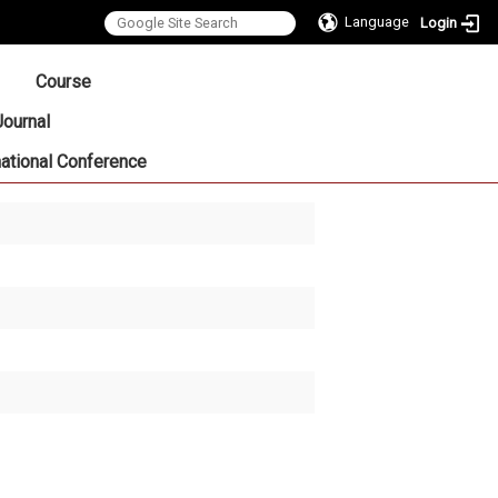
Language
Login
:::
Course
Journal
national Conference