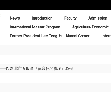
:::
News
Introduction
Faculty
Admission
International Master Program
Agriculture Economic 
Former President Lee Teng-Hui Alumni Corner
Inter
 ——以新北市五股區『德音休閒廣場』為例