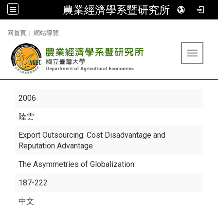
農業經濟學系暨研究所
:::
回首頁
|
網站導覽
Toggle 
2006
陸雲
Export Outsourcing: Cost Disadvantage and
Reputation Advantage
The Asymmetries of Globalization
187-222
中文