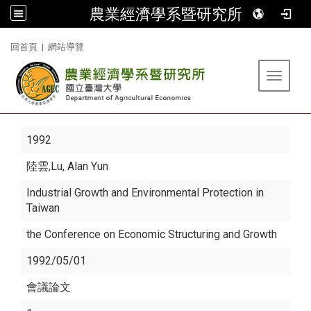
農業經濟學系暨研究所
:::
回首頁
|
網站導覽
Toggle 
1992
陸雲
,Lu, Alan Yun
Industrial Growth and Environmental Protection in
Taiwan
the Conference on Economic Structuring and Growth
1992/05/01
會議論文