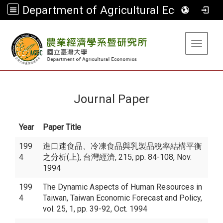
Department of Agricultural Economics
:::
Toggle 
Journal Paper
Year
Paper Title
199
進口速食品、冷凍食品與乳製品稅率結構平衡
4
之分析(上), 台灣經濟, 215, pp. 84-108, Nov.
1994
199
The Dynamic Aspects of Human Resources in
4
Taiwan, Taiwan Economic Forecast and Policy,
vol. 25, 1, pp. 39-92, Oct. 1994