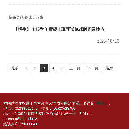
招生资讯-硕士班招生
【招生】 115学年度硕士班甄试笔试时间及地点
10/20
2025-
最前
1
2
3
4
5
上一页
下一页
最后
本网站着作权属于国立台湾大学 农业经济学系，请详见
使用规则
。
电话：(02)33662675 传真：(02)23628496
地址：(106)台北市大安区罗斯福路四段一号 E-Mail：
agecntu@ntu.edu.tw
造访人次 : 23588841