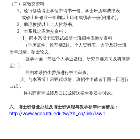
（二）需缴交资料
1、迳行修读博士学位申请书一份、学士班历年成绩表
或硕士班修业一学期以上历年成绩表一份(附排名)。
2、助理教授以上二人推荐书。
3、本系规定应缴交资料：
（1）同本系博士班甄试或博士班招生应缴交资料
（学历证件、推荐函2封、个人资料表、大学及硕士班
历年成绩、硕士论文、
就学计画（简述个人学业基础、研究兴趣方向及将来志
愿）)，
并由本系招生委员进行书面审查。
（2）与本系博士班甄试或博士班招生申请者于同一日进行
口试，
将书面审查成绩及口试成绩送招生委员会讨论。
六、博士班修业办法及博士班课程与教学标竿计画请见：
http://www.agec.ntu.edu.tw/zh_cn/link/law1