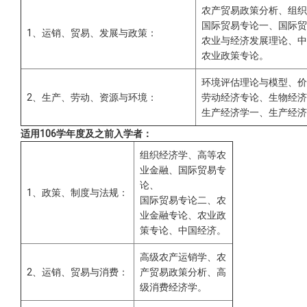
农产贸易政策分析
、
组织
国际贸易专论一
、
国际贸
1、
运销、贸易、发展与政策
：
农业与经济发展理论、
中
农业政策专论
。
环境评估理论与模型
、
价
2、
生产、劳动、资源与环境
：
劳动经济专论、生物经济
生产经济学一、生产经济
适用106学年度及之前入学者：
组织经济学、高等农
业金融、国际贸易专
论、
1、政策、制度与法规
：
国际贸易专论二、农
业金融专论、农业政
策专论、中国经济。
高级农产运销学、农
2、运销、贸易与消费：
产贸易政策分析、高
级消费经济学。