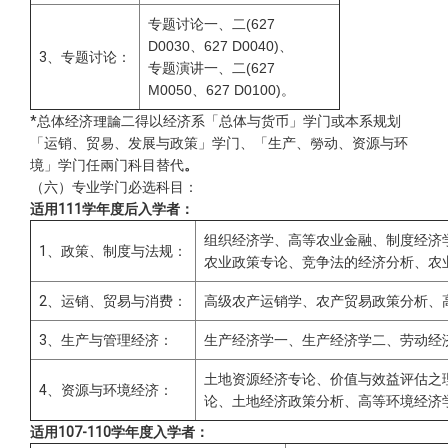
专题讨论一、二(627
D0030、627 D0040)、
3、专题讨论
：
专题演讲一、二(627
M0050、627 D0100)
。
*总体经济理論二得以经济系「总体与货币」学门或本系规划
「运销、贸易、发展与政策」学门、「生产、勞动、资源与环
境」学门任兩门科目替代
。
（六）专业学门必选科目：
适用111学年度后入学者：
组织经济学、高等农业金融、制度经济
1、政策、制度与法规
：
农业政策专论、竞争法的经济分析、农
2、运销、贸易与消费：
高级农产运销学、农产贸易政策分析、
3、生产与管理经济：
生产经济学一、生产经济学二、劳动经
土地资源经济专论、价值与效益评估之
4、资源与环境经济：
论、土地经济政策分析、高等环境经济
适用107-110学年度入学者：