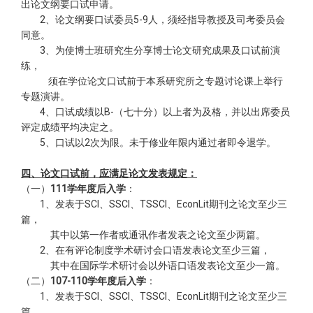
出论文纲要口试申请。
2、论文纲要口试委员5-9人，须经指导教授及司考委员会
同意。
3、为使博士班研究生分享博士论文研究成果及口试前演
练，
须在学位论文口试前于本系研究所之专题讨论课上举行
专题演讲。
4、口试成绩以B-（七十分）以上者为及格，并以出席委员
评定成绩平均决定之。
5、口试以2次为限。未于修业年限内通过者即令退学。
四、论文口试前，应满足论文发表规定：
（一）
111学年度后入学
：
1、发表于SCI、SSCI、TSSCI、EconLit期刊之论文至少三
篇，
其中以第一作者或通讯作者发表之论文至少两篇。
2、在有评论制度学术研讨会口语发表论文至少三篇，
其中在国际学术研讨会以外语口语发表论文至少一篇。
（二）
107-110学年度后入学
：
1、发表于SCI、SSCI、TSSCI、EconLit期刊之论文至少三
篇，