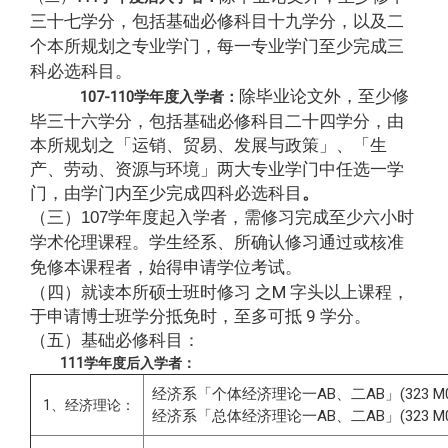
三十七学分，包括基础必修科目十九学分，以及二
个本所规划之专业学门，每一专业学门至少完成三
科必选科目。
除毕业论文外，至少修
107-110学年度入学者：
毕三十六学分，包括基础必修科目二十四学分，由
本所规划之「运销、贸易、发展与政策」、「生
产、劳动、资源与环境」两大专业学门中任选一学
门，由学门内至少完成四科必选科目
。
（三）
107学年度起入学者，需修习完成至少六小时
学术伦理课程。学生经系、所确认修习通过或核准
免修本课程者，始得申请学位考试。
（四）就读本所硕士班时修习 之M 字头以上课程，
于申请博士班学分抵免时，至多可抵 9 学分。
（五）基础必修科目：
111学年度后入学者：
经济系「个体经济理论一AB、二AB」(323 M0810、
1、经济理论：
经济系「总体经济理论一AB、二AB」(323 M0850、