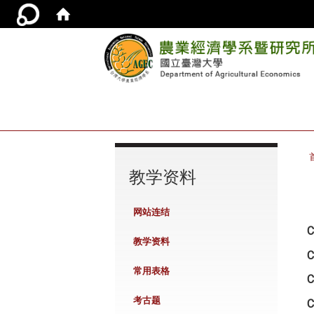
:::
教学资料
网站连结
C
教学资料
C
常用表格
C
考古题
C