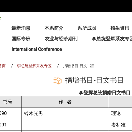
:::
最新消息
本系简介
系所成员
招生资讯
国际专班
农业与经济期刊
李总统登辉系友专
International Conference
首页
李总统登辉系友专区
捐增书目-日文书目
捐增书目-日文书目
李登辉总统捐赠日文书目
书号
作 者
090
铃木光男
理论
091
者标准