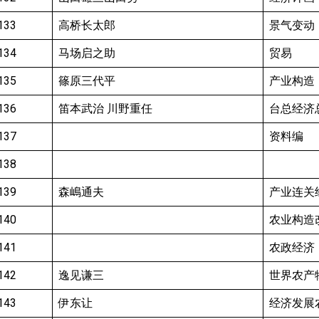
133
高桥长太郎
景气变动
134
马场启之助
贸易
135
篠原三代平
产业构造
136
笛本武治 川野重任
台总经济
137
资料编
138
139
森嶋通夫
产业连关
140
农业构造
141
农政经济
142
逸见谦三
世界农产
143
伊东让
经济发展