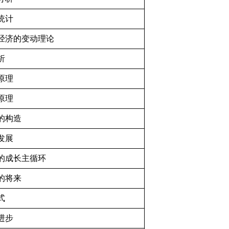
统计
经济的变动理论
析
原理
原理
的构造
发展
的成长主循环
的将来
式
进步