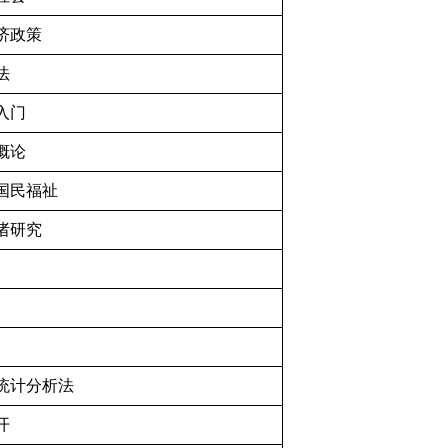
济政策
法
入门
概论
国民福祉
诸研究
统计分析法
开