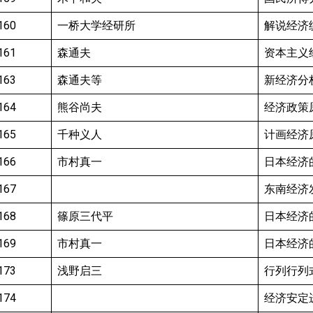
160
一桥大学经研所
解说经济
161
森通夫
资本主义
163
森通夫等
新经济分
164
熊谷尚夫
经济政策
165
千种义人
计画经济
166
市村真一
日本经济
167
东南经济
168
篠原三代平
日本经济
169
市村真一
日本经济
173
浅野启三
行列行列
174
经济安定