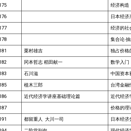
175
经济构造
176
日本经济
177
经济的社
178
集合论‧
181
栗村雄吉
独占价格
182
冈本哲志 稻田献一
数学入门
183
石川滋
中国资本
185
植木三郎
台湾金融
186
近代经济学讲座基础理论篇
近代经济
187
价格的理
191
都留重人 大川一司
日本经济
194
二阶堂副包
现代经济