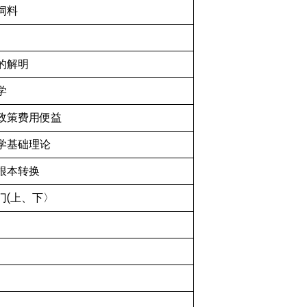
饲料
的解明
学
政策费用便益
学基础理论
根本转换
门(上、下〉