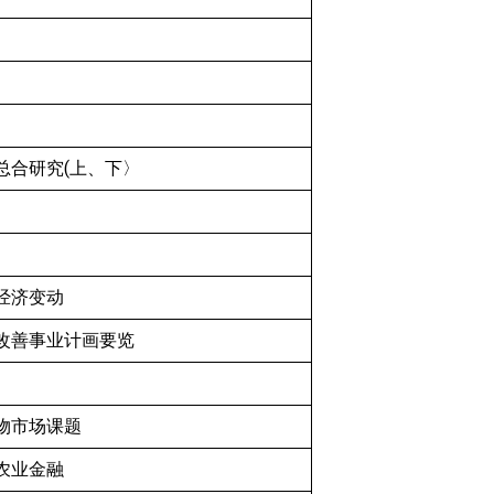
总合研究(上、下〉
经济变动
改善事业计画要览
物市场课题
农业金融