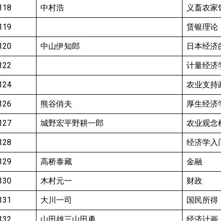
118
中村浩
义畜农家
119
赁银理论
120
中山伊知郎
日本经济
122
计量经济
124
农业支持
126
熊谷俏夫
厚生经济
127
城野宏平野耕一郎
农业观念
128
经济学入
129
高桥泰藏
金融
130
木村元一
财政
131
大川一司
国民所得
132
山田雄三山田勇
经济计画