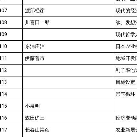
107
渡部经彦
现代的经
108
川喜田二郎
续、发想
109
现代哲学
110
东浦庄治
日本农业
111
伊藤善市
地域开发
112
利子率他
113
目标设定
114
景气循环
115
小泉明
116
森田优三
经济变动
117
长谷山崇彦
农业新展