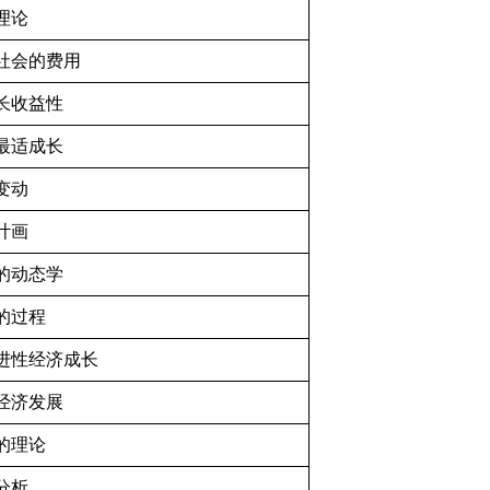
理论
社会的费用
长收益性
最适成长
变动
计画
的动态学
的过程
进性经济成长
经济发展
的理论
分析