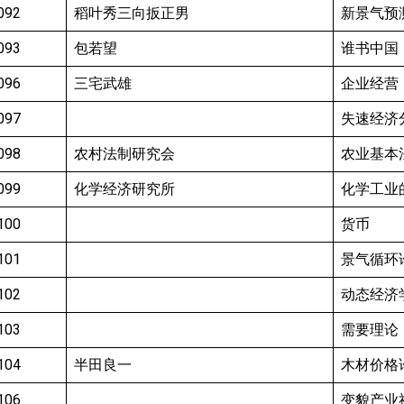
092
稻叶秀三向扳正男
新景气预
093
包若望
谁书中国
096
三宅武雄
企业经营
097
失速经济
098
农村法制研究会
农业基本
099
化学经济研究所
化学工业
100
货币
101
景气循环
102
动态经济
103
需要理论
104
半田良一
木材价格
106
变貌产业