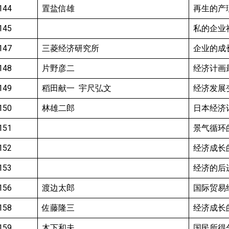
144
置盐信雄
再生的产
145
私的企业
147
三菱经济研究所
企业的成
148
片野彦二
经济计画
149
稻田献一 宇尺弘文
经济发展
150
林雄二郎
日本经济
151
景气循环
152
经济成长
153
经济的后
156
渡边太郎
国际贸易
158
佐藤隆三
经济成长
159
木下和夫
国民所得