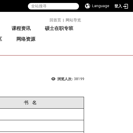
Language
登入
:::
回首页
|
网站导览
课程资讯
硕士在职专班
区
网络资源
浏览人次:
38199
书 名