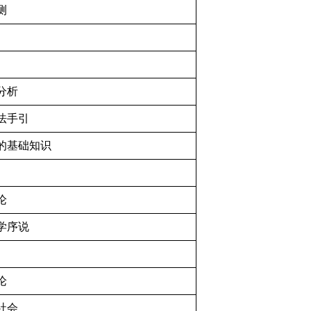
测
分析
法手引
的基础知识
论
学序说
论
社会