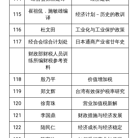
崔祖侃．施敏雄编
115
经济计划－历史的教训
译
116
杜文田
工业化与工业保护政策
117
经合会综合计划处
日本通商产业省廿年史
财政部财税人员训
练所编财税参考资
料
118
殷乃平
价值增加税
119
郑文辉
台湾有效保护税率研究
120
徐育珠
营业加值税新解
121
李国鼎
财政措施与经济发展
122
陆民仁
经济成长与经济稳定