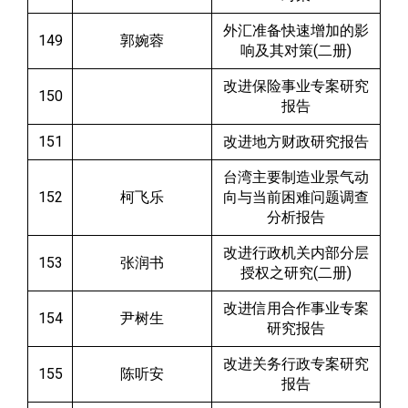
外汇准备快速增加的影
149
郭婉蓉
响及其对策(二册)
改进保险事业专案研究
150
报告
151
改进地方财政研究报告
台湾主要制造业景气动
152
柯飞乐
向与当前困难问题调查
分析报告
改进行政机关内部分层
153
张润书
授权之研究(二册)
改进信用合作事业专案
154
尹树生
研究报告
改进关务行政专案研究
155
陈听安
报告