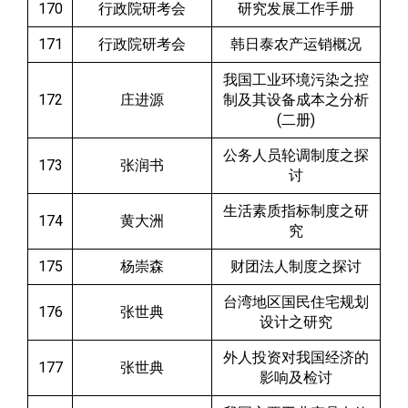
170
行政院研考会
研究发展工作手册
171
行政院研考会
韩日泰农产运销概况
我国工业环境污染之控
172
庄进源
制及其设备成本之分析
(二册)
公务人员轮调制度之探
173
张润书
讨
生活素质指标制度之研
174
黄大洲
究
175
杨崇森
财团法人制度之探讨
台湾地区国民住宅规划
176
张世典
设计之研究
外人投资对我国经济的
177
张世典
影响及检讨