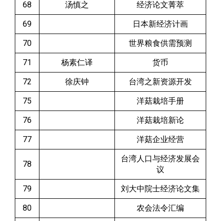
68
汤慎之
经济论文菁萃
69
日本新经济计画
70
世界粮食供需预测
71
杨素仁译
货币
72
徐庆钟
台湾之新资源开发
75
洋菇栽培手册
76
洋菇栽培新论
77
洋菇企业经营
台湾人口与经济发展会
78
议
79
刘大中院士经济论文集
80
农会法令汇编