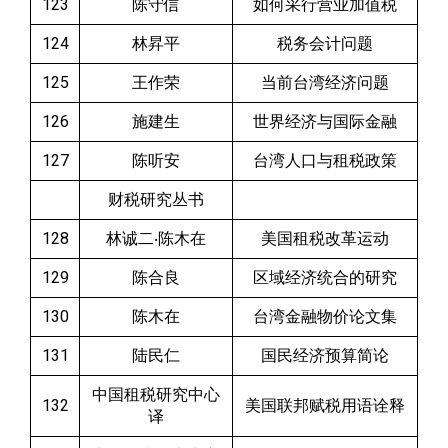
123
陈守信
如何采行营业加值税
124
林昇平
税务会计问题
125
王作荣
当前台湾经济问题
126
施建生
世界经济与国际金融
127
陈听安
台湾人口与租税政策
财税研究丛书
128
林诚二‧陈木在
美国租税改革运动
129
陈合良
区域经济统合的研究
130
陈木在
台湾金融物价论文集
131
陆民仁
国民经济预算简论
中国租税研究中心
132
美国联邦赋税用语诠释
译