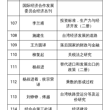
国际经济合作发展
委员会经济丛刊
投资标准．生产力与经
107
李兰甫
济开发（二册）
108
施建生
台湾经济发展的道路
109
王方圆译
落后国家的财政与金融
110
柳复起
关税法之研究
替代进口和发展出口的
111
杨叔进
政策（二册）
杨叔进着．侯宗荣
112
乘数的形成过程
译
台湾铁路货运分等及运
113
刘铮铮．傅越
价研究
114
经合会第三处译
经济建设