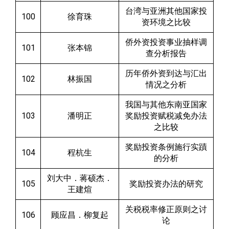
台湾与亚洲其他国家投
100
徐育珠
资环境之比较
侨外资投资事业抽样调
101
张本锦
查分析报告
历年侨外资到达与汇出
102
林振国
情况之分析
我国与其他东南亚国家
103
潘明正
奖励投资赋税减免办法
之比较
奖励投资条例施行实蹟
104
程杭生
的分析
刘大中．蒋硕杰．
105
奖励投资办法的研究
王建煊
关税税率修正原则之讨
106
顾应昌．柳复起
论