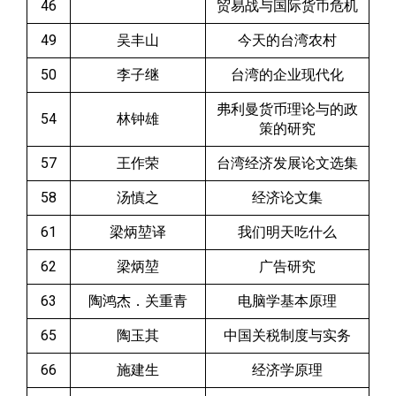
46
贸易战与国际货币危机
49
吴丰山
今天的台湾农村
50
李子继
台湾的企业现代化
弗利曼货币理论与的政
54
林钟雄
策的研究
57
王作荣
台湾经济发展论文选集
58
汤慎之
经济论文集
61
梁炳堃译
我们明天吃什么
62
梁炳堃
广告研究
63
陶鸿杰．关重青
电脑学基本原理
65
陶玉其
中国关税制度与实务
66
施建生
经济学原理