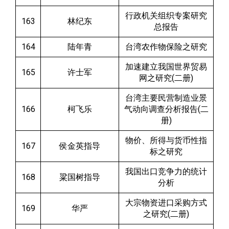
行政机关组织专案研究
163
林纪东
总报告
164
陆年青
台湾农作物保险之研究
加速建立我国世界贸易
165
许士军
网之研究(二册)
台湾主要民营制造业景
166
柯飞乐
气动向调查分析报告(二
册)
物价、所得与货币性指
167
侯金英指导
标之研究
我国出口竞争力的统计
168
粱国树指导
分析
大宗物资进口采购方式
169
华严
之研究(二册)