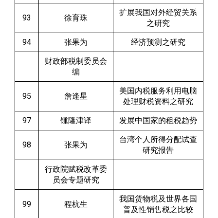
扩展我国对外经贸关系
93
徐育珠
之研究
94
张果为
经济预测之研究
财政部税制委员会
编
美国内税服务利用电脑
95
詹逢星
处理财税资料之研究
97
锺隆津译
发展中国家的租税趋势
台湾个人所得分配试查
98
张果为
研究报告
行政院赋税改革委
员会专题研究
我国货物税及世界各国
99
程杭生
普及性销售税之比较