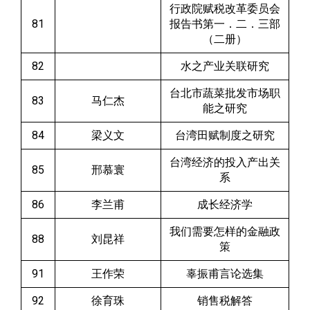
行政院赋税改革委员会
81
报告书第一．二．三部
（二册）
82
水之产业关联研究
台北市蔬菜批发市场职
83
马仁杰
能之研究
84
梁义文
台湾田赋制度之研究
台湾经济的投入产出关
85
邢慕寰
系
86
李兰甫
成长经济学
我们需要怎样的金融政
88
刘昆祥
策
91
王作荣
辜振甫言论选集
92
徐育珠
销售税解答