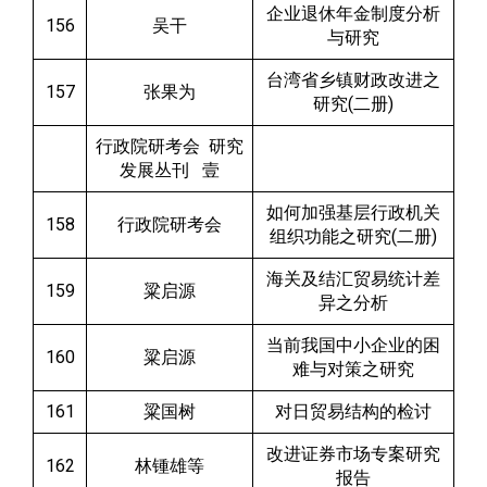
企业退休年金制度分析
156
吴干
与研究
台湾省乡镇财政改进之
157
张果为
研究(二册)
行政院研考会 研究
发展丛刊 壹
如何加强基层行政机关
158
行政院研考会
组织功能之研究(二册)
海关及结汇贸易统计差
159
粱启源
异之分析
当前我国中小企业的困
160
粱启源
难与对策之研究
161
粱国树
对日贸易结构的检讨
改进证券市场专案研究
162
林锺雄等
报告