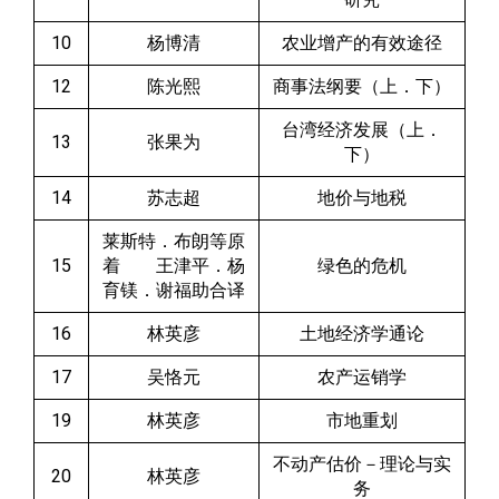
10
杨博清
农业增产的有效途径
12
陈光熙
商事法纲要（上．下）
台湾经济发展（上．
13
张果为
下）
14
苏志超
地价与地税
莱斯特．布朗等原
15
着 王津平．杨
绿色的危机
育镁．谢福助合译
16
林英彦
土地经济学通论
17
吴恪元
农产运销学
19
林英彦
市地重划
不动产估价－理论与实
20
林英彦
务