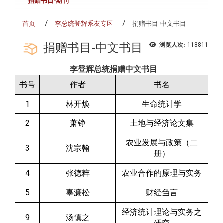
捐赠书目-期刊
首页
李总统登辉系友专区
捐赠书目-中文书目
捐赠书目-中文书目
浏览人次:
118811
李登辉总统捐赠中文书目
书号
作者
书名
1
林开焕
生命统计学
2
萧铮
土地与经济论文集
农业发展与政策（二
3
沈宗翰
册）
4
张德粹
农业合作的原理与实务
5
辜濂松
财经刍言
经济统计理论与实务之
9
汤慎之
研究