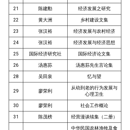
21
陈建勳
经济发展之研究
22
黄大洲
乡村建设文集
23
张汉裕
经济发展与农村经济
24
张汉裕
经济发展与经济思想
25
国际经济研究社
国际经济论文集
26
汤惠荪
汤惠荪先生言论集
28
吴田泉
忆与望
从幼到老的行为发展与
29
廖荣利
心理卫生
30
廖荣利
社会工作概论
31
陈茂榜
经营漫谈续集（二册）
中华民国农林渔牧及食