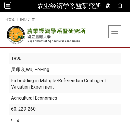
农业经济学系暨研究所
:::
回首页
|
网站导览
Toggle 
1996
吴珮瑛
,Wu, Pei-Ing
Embedding in Multiple-Referendum Contingent
Valuation Experiment
Agricultural Economics
60: 229-260
中文