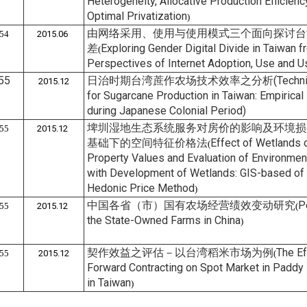
Heterogeneity, Allocative Production Efficienc
Optimal Privatization
)
由网络采用、使用与使用模式三个面向探讨台
54
2015.06
差
Exploring Gender Digital Divide in Taiwan f
(
Perspectives of Internet Adoption, Use and U
55
日治时期台湾蔗作农场技术效率之分析
(Techni
2015.12
for Sugarcane Production in Taiwan: Empirical
during Japanese Colonial Period)
埤圳湿地生态系统服务对房价的影响及环境损害
55
2015.12
基础下的空间特征价格法
Effect of Wetlands 
(
Property Values and Evaluation of Environme
with Development of Wetlands: GIS-based of 
Hedonic Price Method
)
中国各省（市）国有农场经营绩效变动研究
P
55
2015.12
(
the State-Owned Farms in China
)
契作效益之评估－以台湾稻米市场为例
The Ef
55
2015.12
(
Forward Contracting on Spot Market in Paddy 
in Taiwan
)