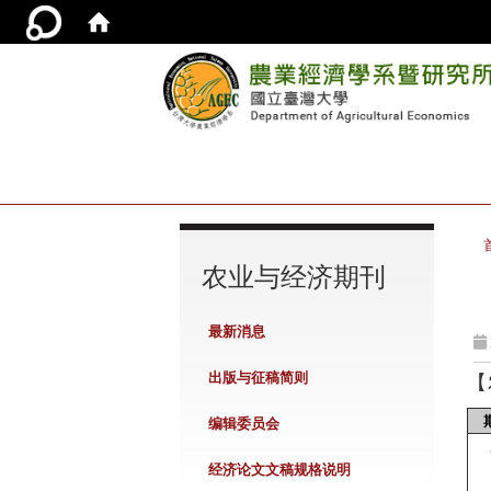
:::
农业与经济期刊
最新消息
出版与征稿简则
【
编辑委员会
经济论文文稿规格说明