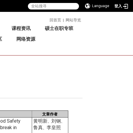
Language
登入
:::
回首页
|
网站导览
课程资讯
硕士在职专班
区
网络资源
文章作者
ood Safety
黄明新
刘钢
、
、
tbreak in
鲁真
李皇照
、