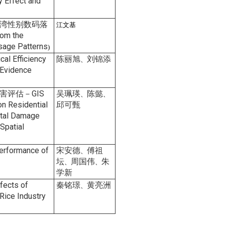
y Effect and
湾性别数码落
江文基
rom the
sage Patterns
)
cal Efficiency
陈丽旭
刘锦添
、
 Evidence
评估－GIS
吴珮瑛
陈懿
、
、
on Residential
邱可甄
ntal Damage
Spatial
erformance of
宋安德
傅祖
、
坛
周国伟
朱
、
、
学新
fects of
秦铭璟
黄亮洲
、
Rice Industry