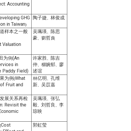
ect: Accounting
eveloping GHG
陶子婕
林俊成
、
ion in Taiwan
)
道样本之一般
吴珮瑛
陈思
、
豪
劉哲良
、
t Valuation
为例(An
许家胜
陈吉
、
rvices in
仲
柳婉郁
廖
、
、
e Paddy Field)
述谊
果为例
What
林亿明
孔维
(
、
of Fruit and
新
吴苡嘉
、
发展关系再检
吴珮瑛
张弘
、
: Revisit the
毅
刘哲良
李
、
、
 Economic
琼映
Cost
郭虹莹
(