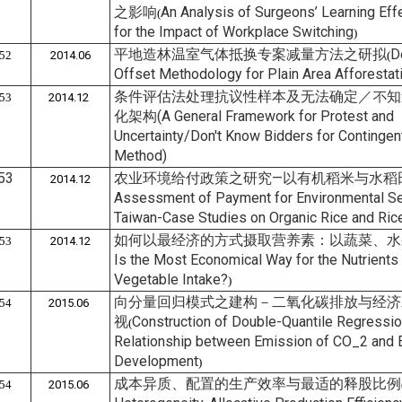
之影响
An Analysis of Surgeons’ Learning Eff
(
for the Impact of Workplace Switching
)
平地造林温室气体抵换专案减量方法之研拟
D
52
2014.06
(
Offset Methodology for Plain Area Afforestat
条件评估法处理抗议性样本及无法确定／不知
53
2014.12
化架构(A General Framework for Protest and
Uncertainty/Don't Know Bidders for Contingen
Method)
53
农业环境给付政策之研究—以有机稻米与水稻田
2014.12
Assessment of Payment for Environmental Se
Taiwan-Case Studies on Organic Rice and Ric
如何以最经济的方式摄取营养素：以蔬菜、水
53
2014.12
Is the Most Economical Way for the Nutrients 
Vegetable Intake?
)
向分量回归模式之建构－二氧化碳排放与经济
54
2015.06
视
Construction of Double-Quantile Regression
(
Relationship between Emission of CO_2 and
Development
)
成本异质、配置的生产效率与最适的释股比例
54
2015.06