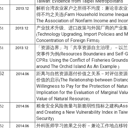
Taiwan: Evidence from Taipei Metropolitans
解析台湾农业家户之所得不均度：兼论非农业
51
2013.12
得不均之关连
Farm Household Income Inequali
(
The Association of Nonfarm Income and Incom
产业技术升级、进口政策与外国厂商的产业集
51
2013.12
Technology Upgrading, Import Policies and M
(
Concentration of Foreign Firms
)
「资源边界」与「共享资源自主治理」－以兰
51
2013.12
突事件为例
Resources Boundaries and Self-
(
CPRs: Using the Conflict of Fisheries Grounds
around The Orchid Island As An Example
)
52
距离与自然资源愿付价值之关系－对评估资源
2014.06
价值的启示
The Relationship between Distan
(
Willingness to Pay for the Protection of Natur
Implication for the Evaluation of Marginal Valu
Value of Natural Resource
)
粮食安全风险衡量与新脆弱性指标之建构
Ass
52
2014.06
(
and Creating a New Vulnerability Index in Tai
Security
)
外科医师学习效果之分析－兼论工作地点移转
52
2014.06