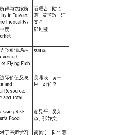
所得与农家所
石曜合
陆怡
、
ty in Taiwan:
蕙
黄芳玫
江
、
、
e Inequality
文基
)
中度
郭虹莹
arket
屿飞鱼渔场冲
林育赐
Governed
 of Flying Fish
边际价值及总
吴珮瑛
黄一
、
ce and
琳
刘哲良
、
al Resource:
e and Total
essing Risk
颜晃平
吴荣
、
wan’s Food
杰
张静文
、
对于医师学习
简毓宁
陆怡蕙
、