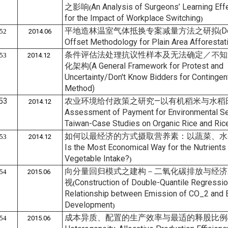
之影响
An Analysis of Surgeons’ Learning Eff
(
for the Impact of Workplace Switching
)
平地造林温室气体抵换专案减量方法之研拟
D
52
2014.06
(
Offset Methodology for Plain Area Afforestat
条件评估法处理抗议性样本及无法确定／不知
53
2014.12
化架构(A General Framework for Protest and
Uncertainty/Don't Know Bidders for Contingen
Method)
53
农业环境给付政策之研究—以有机稻米与水稻田
2014.12
Assessment of Payment for Environmental Se
Taiwan-Case Studies on Organic Rice and Ric
如何以最经济的方式摄取营养素：以蔬菜、水
53
2014.12
Is the Most Economical Way for the Nutrients 
Vegetable Intake?
)
向分量回归模式之建构－二氧化碳排放与经济
54
2015.06
视
Construction of Double-Quantile Regression
(
Relationship between Emission of CO_2 and
Development
)
成本异质、配置的生产效率与最适的释股比例
54
2015.06