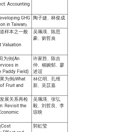
ect: Accounting
eveloping GHG
陶子婕
林俊成
、
ion in Taiwan
)
道样本之一般
吴珮瑛
陈思
、
豪
劉哲良
、
t Valuation
为例(An
许家胜
陈吉
、
rvices in
仲
柳婉郁
廖
、
、
e Paddy Field)
述谊
果为例
What
林亿明
孔维
(
、
of Fruit and
新
吴苡嘉
、
发展关系再检
吴珮瑛
张弘
、
: Revisit the
毅
刘哲良
李
、
、
 Economic
琼映
Cost
郭虹莹
(