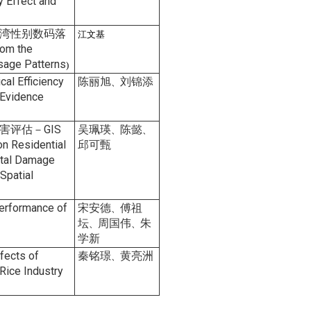
y Effect and
湾性别数码落
江文基
rom the
sage Patterns
)
cal Efficiency
陈丽旭
刘锦添
、
 Evidence
评估－GIS
吴珮瑛
陈懿
、
、
on Residential
邱可甄
ntal Damage
Spatial
erformance of
宋安德
傅祖
、
坛
周国伟
朱
、
、
学新
fects of
秦铭璟
黄亮洲
、
Rice Industry