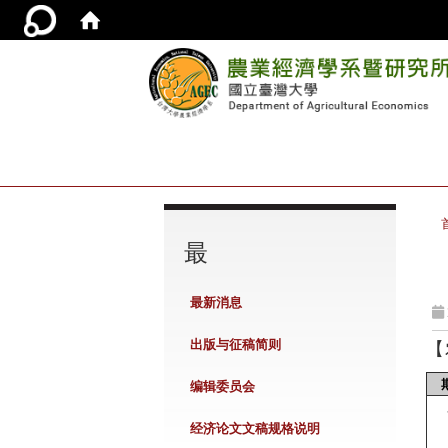
:::
最
最新消息
出版与征稿简则
【
编辑委员会
经济论文文稿规格说明