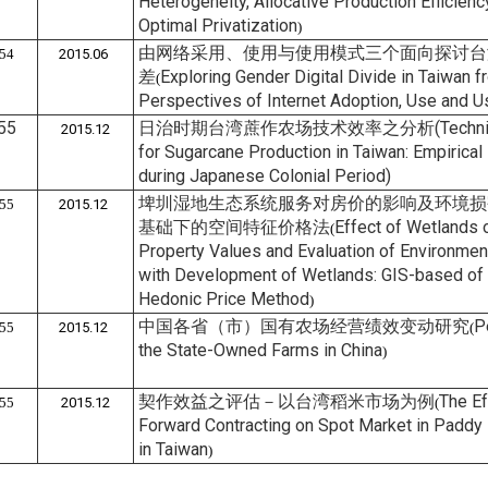
Heterogeneity, Allocative Production Efficienc
Optimal Privatization
)
由网络采用、使用与使用模式三个面向探讨台
54
2015.06
差
Exploring Gender Digital Divide in Taiwan f
(
Perspectives of Internet Adoption, Use and U
55
日治时期台湾蔗作农场技术效率之分析
(Techni
2015.12
for Sugarcane Production in Taiwan: Empirical
during Japanese Colonial Period)
埤圳湿地生态系统服务对房价的影响及环境损害
55
2015.12
基础下的空间特征价格法
Effect of Wetlands 
(
Property Values and Evaluation of Environme
with Development of Wetlands: GIS-based of 
Hedonic Price Method
)
中国各省（市）国有农场经营绩效变动研究
P
55
2015.12
(
the State-Owned Farms in China
)
契作效益之评估－以台湾稻米市场为例
The Ef
55
2015.12
(
Forward Contracting on Spot Market in Paddy 
in Taiwan
)