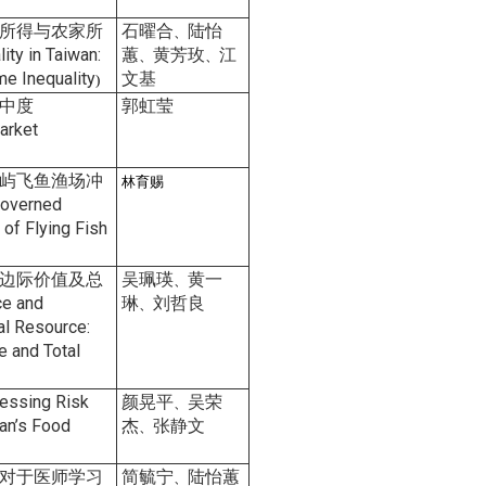
所得与农家所
石曜合
陆怡
、
ty in Taiwan:
蕙
黄芳玫
江
、
、
e Inequality
文基
)
中度
郭虹莹
arket
屿飞鱼渔场冲
林育赐
Governed
 of Flying Fish
边际价值及总
吴珮瑛
黄一
、
ce and
琳
刘哲良
、
al Resource:
e and Total
essing Risk
颜晃平
吴荣
、
wan’s Food
杰
张静文
、
对于医师学习
简毓宁
陆怡蕙
、