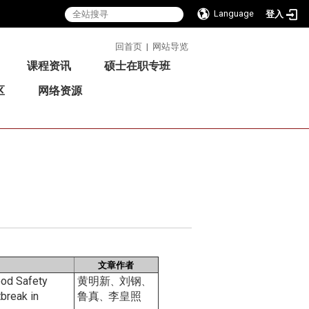
Language
登入
:::
回首页
|
网站导览
课程资讯
硕士在职专班
区
网络资源
文章作者
ood Safety
黄明新
刘钢
、
、
tbreak in
鲁真
李皇照
、