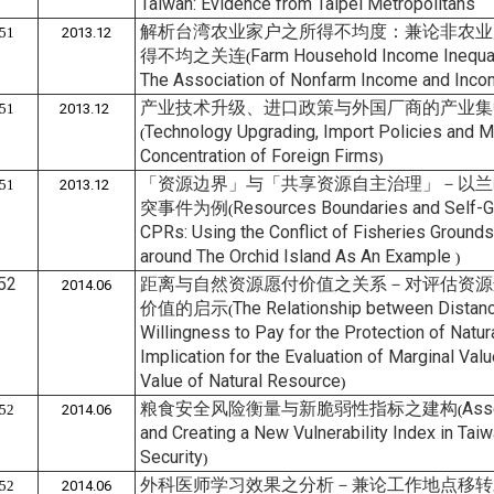
Taiwan: Evidence from Taipei Metropolitans
解析台湾农业家户之所得不均度：兼论非农业
51
2013.12
得不均之关连
Farm Household Income Inequali
(
The Association of Nonfarm Income and Incom
产业技术升级、进口政策与外国厂商的产业集
51
2013.12
Technology Upgrading, Import Policies and M
(
Concentration of Foreign Firms
)
「资源边界」与「共享资源自主治理」－以兰
51
2013.12
突事件为例
Resources Boundaries and Self-
(
CPRs: Using the Conflict of Fisheries Grounds
around The Orchid Island As An Example
)
52
距离与自然资源愿付价值之关系－对评估资源
2014.06
价值的启示
The Relationship between Distan
(
Willingness to Pay for the Protection of Natur
Implication for the Evaluation of Marginal Valu
Value of Natural Resource
)
粮食安全风险衡量与新脆弱性指标之建构
Ass
52
2014.06
(
and Creating a New Vulnerability Index in Tai
Security
)
外科医师学习效果之分析－兼论工作地点移转
52
2014.06