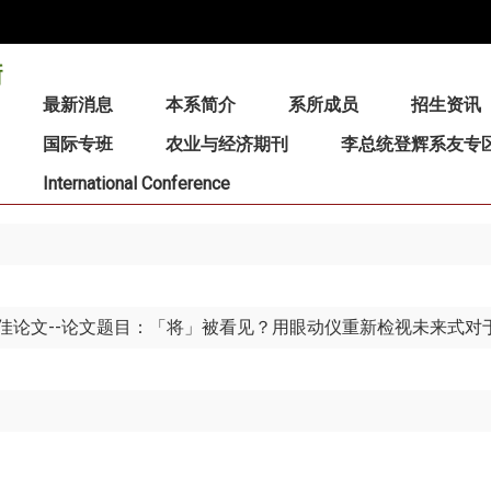
:::
最新消息
本系简介
系所成员
招生资讯
国际专班
农业与经济期刊
李总统登辉系友专
International Conference
佳论文--论文题目：「将」被看见？用眼动仪重新检视未来式对