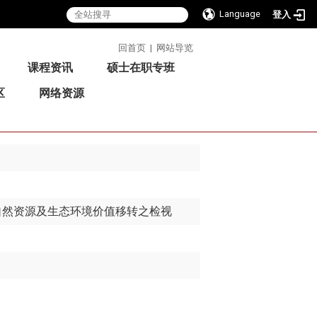
Language
登入
:::
回首页
|
网站导览
课程资讯
硕士在职专班
区
网络资源
自然资源及生态环境价值移转之检视