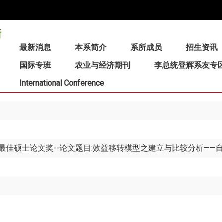
:::
最新消息
本系简介
系所成员
招生资讯
国际专班
农业与经济期刊
李总统登辉系友专
International Conference
最佳硕士论文奖--论文题目:效益移转模型之建立与比较分析——