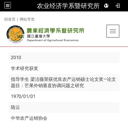
农业经济学系暨研究所
:::
回首页
|
网站导览
Toggle 
2010
学术研究获奖
指导学生 梁洁薇荣获优良农产运销硕士论文奖—论文
题目：芒果外销垂直协调问题之研究
1970/01/01
陆云
中华农产运销协会