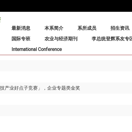
:::
最新消息
本系简介
系所成员
招生资讯
国际专班
农业与经济期刊
李总统登辉系友专
International Conference
科技产业好点子竞赛」，企业专题类金奖